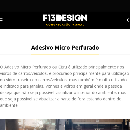
Adesivo Micro Perfurado
O Adesivo Micro Perfurado ou Citru é utilizado principalmente nos
vidros de carros/veículos, é procurado principalmente para utilização
no vidro traseiro do carros/veículos, mas também é muito utilizado
e indicado para Janelas, Vitrines e vidros em geral onde a pessoa
deseja que não seja possível visualizar o interior do ambiente, mas
que seja possível se visualizar a parte de fora estando dentro do
ambiente.