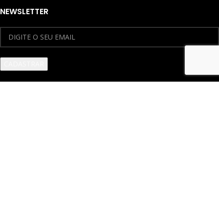
NEWSLETTER
SEGURANÇA
INSTAGRAM
Feito com muito
Todos os direitos reservados F13 Design 2011 -