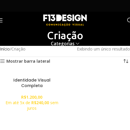
Criação
Categorias
Início
Criação
Exibindo um único resultado
Mostrar barra lateral
Identidade Visual
Completa
R$
1.200,00
Em até 5x de
R$
240,00
sem
juros